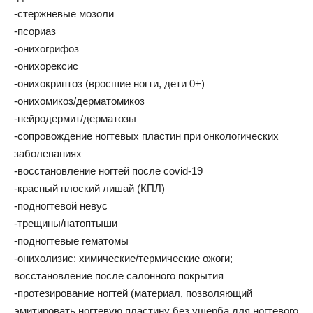
-стержневые мозоли
-псориаз
-онихогрифоз
-онихорексис
-онихокриптоз (вросшие ногти, дети 0+)
-онихомикоз/дерматомикоз
-нейродермит/дерматозы
-сопровождение ногтевых пластин при онкологических
заболеваниях
-восстановление ногтей после covid-19
-красный плоский лишай (КПЛ)
-подногтевой невус
-трещины/натоптыши
-подногтевые гематомы
-онихолизис: химические/термические ожоги;
восстановление после салонного покрытия
-протезирование ногтей (материал, позволяющий
эмитировать ногтевую пластину без ущерба для ногтевого